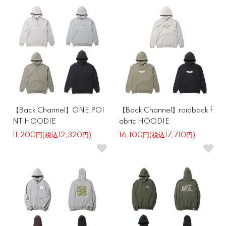
【Back Channel】ONE POI
【Back Channel】raidback f
NT HOODIE
abric HOODIE
11,200円(税込12,320円)
16,100円(税込17,710円)