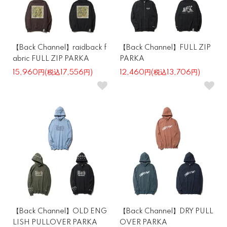
【Back Channel】raidback f
【Back Channel】FULL ZIP
abric FULL ZIP PARKA
PARKA
15,960円(税込17,556円)
12,460円(税込13,706円)
【Back Channel】OLD ENG
【Back Channel】DRY PULL
LISH PULLOVER PARKA
OVER PARKA