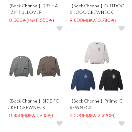
【Back Channel】DRY HAL
【Back Channel】OUTDOO
F ZIP PULLOVER
R LOGO CREWNECK
10,500円(税込11,550円)
9,800円(税込10,780円)
【Back Channel】SIDE PO
【Back Channel】Prillmal C
CKET CREWNECK
REWNECK
10,850円(税込11,935円)
11,200円(税込12,320円)