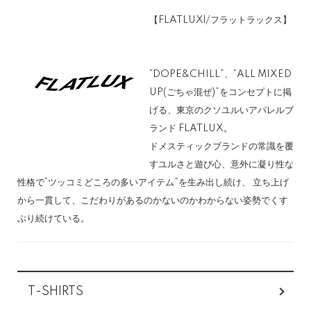
【FLATLUXl/フラットラックス】
“DOPE&CHILL”、“ALL MIXED
UP(ごちゃ混ぜ)”をコンセプトに掲
げる、東京のクソユルいアパレルブ
ランド FLATLUX。
ドメスティックブランドの常識を覆
すユルさと遊び心、意外に凝り性な
性格で“ツッコミどころの多いアイテム”を生み出し続け、 立ち上げ
から一貫して、こだわりがあるのかないのかわからない姿勢でくす
ぶり続けている。
カテゴリー一覧
T-SHIRTS