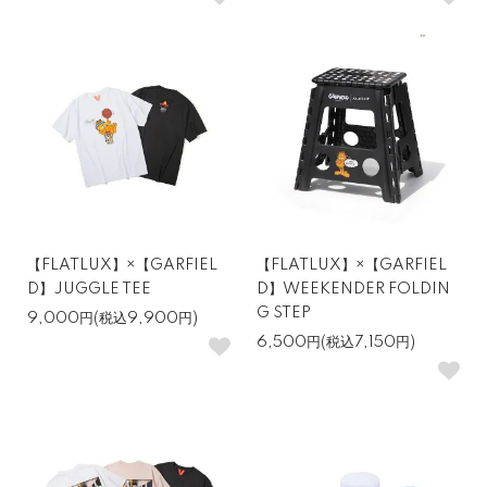
【FLATLUX】×【GARFIEL
【FLATLUX】×【GARFIEL
D】JUGGLE TEE
D】WEEKENDER FOLDIN
G STEP
9,000円(税込9,900円)
6,500円(税込7,150円)