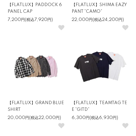
【FLATLUX】PADDOCK 6
【FLATLUX】SHIMA EAZY
PANEL CAP
PANT “CAMO”
7,200円(税込7,920円)
22,000円(税込24,200円)
【FLATLUX】GRAND BLUE
【FLATLUX】TEAMTAG TE
SHIRT
E “GITD”
20,000円(税込22,000円)
6,300円(税込6,930円)