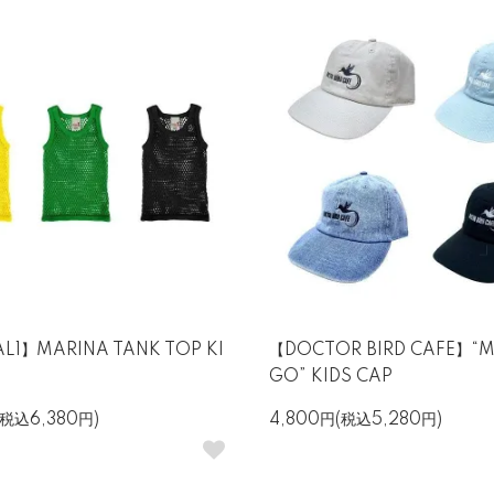
AL1】MARINA TANK TOP KI
【DOCTOR BIRD CAFE】“M
GO” KIDS CAP
(税込6,380円)
4,800円(税込5,280円)