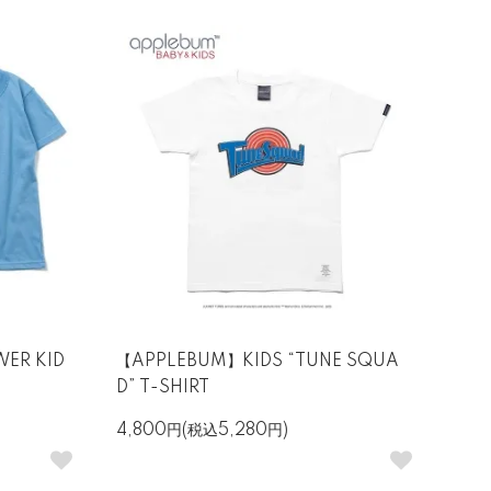
OWER KID
【APPLEBUM】KIDS “TUNE SQUA
D” T-SHIRT
4,800円(税込5,280円)