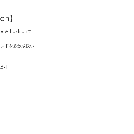
ion】
＆ Fashionで
ランドを多数取扱い
6-1