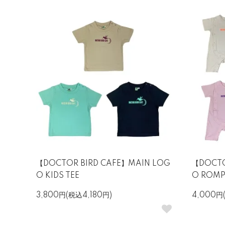
【DOCTOR BIRD CAFE】MAIN LOG
【DOCTO
O KIDS TEE
O ROMP
3,800円(税込4,180円)
4,000円