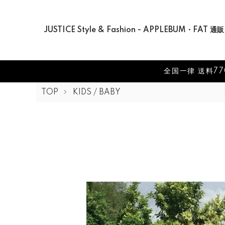
JUSTICE Style & Fashion - APPLEBUM・FAT 通販
全国一律 送料77
TOP
KIDS / BABY