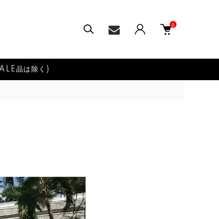
0
ALE品は除く)