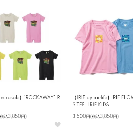
 murasaki】“ROCKAWAY” R
【IRIE by irielife】IRIE FL
S
S TEE -IRIE KIDS-
(税込3,850円)
3,500円(税込3,850円)