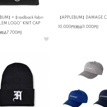
BUM】×【raidback fabri
【APPLEBUM】DAMAGE C
LEM LOGO” KNIT CAP
10,000円(税込11,000円)
(税込7,700円)