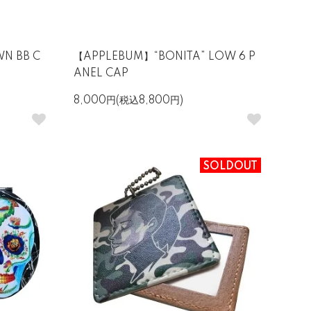
N BB C
【APPLEBUM】“BONITA” LOW 6 P
ANEL CAP
8,000円(税込8,800円)
SOLDOUT