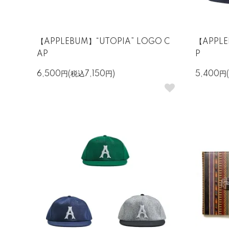
【APPLEBUM】“UTOPIA” LOGO C
【APPL
AP
P
6,500円(税込7,150円)
5,400円