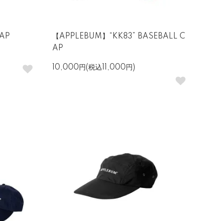
AP
【APPLEBUM】“KK83” BASEBALL C
AP
10,000円(税込11,000円)