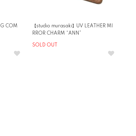
ING COM
【studio murasaki】UV LEATHER MI
RROR CHARM “ANN”
SOLD OUT