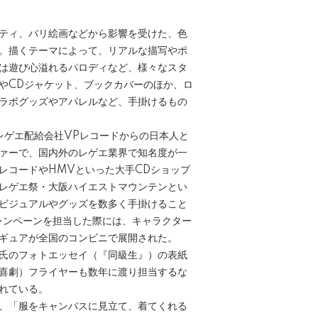
ティ、バリ絵画などから影響を受けた、色
。描くテーマによって、リアルな描写やポ
は遊び心溢れるパロディなど、様々なスタ
やCDジャケット、ブックカバーのほか、ロ
ラボグッズやアパレルなど、手掛けるもの
レゲエ配給会社VPレコードからの日本人と
ァーで、国内外のレゲエ業界で知名度が一
レコードやHMVといった大手CDショップ
レゲエ祭・大阪ハイエストマウンテンとい
ビジュアルやグッズを数多く手掛けること
キャンペーンを担当した際には、キャラクター
ギュアが全国のコンビニで展開された。
氏のフォトエッセイ（『同級生』）の表紙
喜劇）フライヤーも数年に渡り担当するな
れている。
、「服をキャンバスに見立て、着てくれる