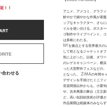
【studio murasaki】
間近！！
アニメ、アメコミ、グラフィ
鮮やかで細やかな作風が基盤
ップなキャラクター、さらに
イルを使い分ける。ポスター
ART
ゴ制作やライブペイント、コ
は多岐にわたる。
NYを拠点とする世界最大の
して初となるジャケットオフ
ORITE
気に上がった。以後、タワー
のレゲエキャンペーン、横浜
った大型野外フェスなどの、
い合わせる
となった。 ZIMAの年間
デザインを手掛けたミニフィ
音楽関係以外からも、小栗旬
や、吉本興業の舞台（王立新
ど、高い似顔絵技術が評価さ
作品展開は紙媒体のみならず