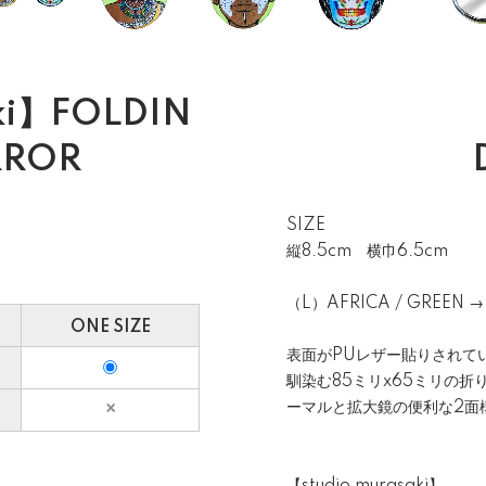
ki】FOLDIN
RROR
SIZE
縦8.5cm 横巾6.5cm
（L）AFRICA / GREEN →
ONE SIZE
表面がPUレザー貼りされて
馴染む85ミリx65ミリの
ーマルと拡大鏡の便利な2面