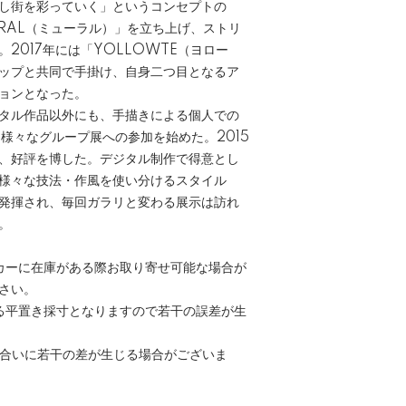
し街を彩っていく」というコンセプトの
RAL（ミューラル）」を立ち上げ、ストリ
2017年には「YOLLOWTE（ヨロー
ップと共同で手掛け、自身二つ目となるア
ョンとなった。
タル作品以外にも、手描きによる個人での
ら様々なグループ展への参加を始めた。2015
、好評を博した。デジタル制作で得意とし
様々な技法・作風を使い分けるスタイル
発揮され、毎回ガラリと変わる展示は訪れ
。
カーに在庫がある際お取り寄せ可能な場合が
さい。
る平置き採寸となりますので若干の誤差が生
色合いに若干の差が生じる場合がございま