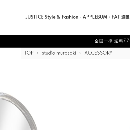
JUSTICE Style & Fashion - APPLEBUM・FAT 通販
全国一律 送料77
TOP
studio murasaki
ACCESSORY