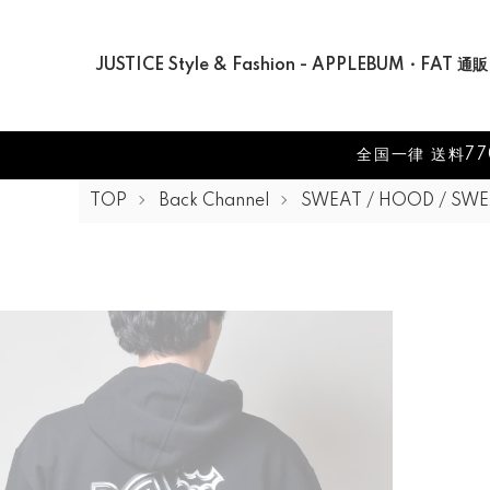
JUSTICE Style & Fashion - APPLEBUM・FAT 通販
全国一律 送料77
TOP
Back Channel
SWEAT / HOOD / SW