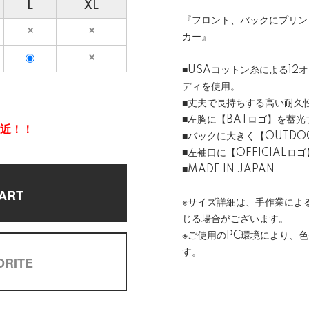
L
XL
『フロント、バックにプリン
カー』
■USAコットン糸による1
ディを使用。
■丈夫で長持ちする高い耐久
■左胸に【BATロゴ】を蓄光
間近！！
■バックに大きく【OUTD
■左袖口に【OFFICIALロ
■MADE IN JAPAN
ART
※サイズ詳細は、手作業によ
じる場合がございます。
※ご使用のPC環境により、
す。
ORITE