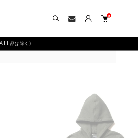
0
ALE品は除く)