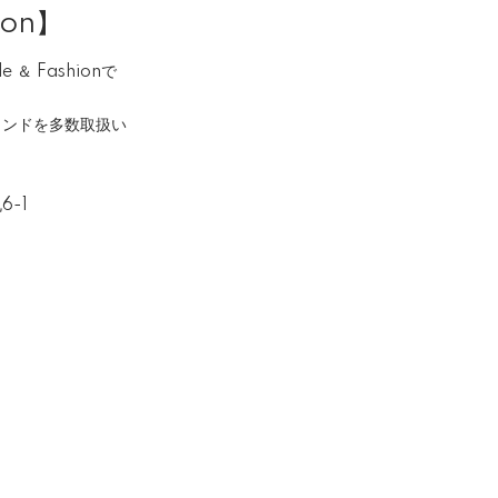
ion】
＆ Fashionで
ランドを多数取扱い
6-1