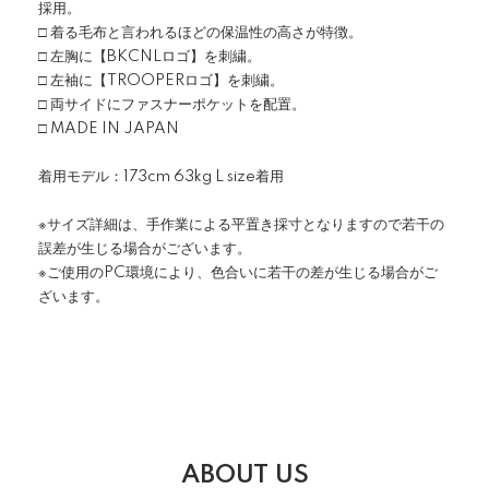
採用。
□ 着る毛布と言われるほどの保温性の高さが特徴。
□ 左胸に【BKCNLロゴ】を刺繍。
□ 左袖に【TROOPERロゴ】を刺繍。
□ 両サイドにファスナーポケットを配置。
□ MADE IN JAPAN
着用モデル：173cm 63kg L size着用
※サイズ詳細は、手作業による平置き採寸となりますので若干の
誤差が生じる場合がございます。
※ご使用のPC環境により、色合いに若干の差が生じる場合がご
ざいます。
ABOUT US