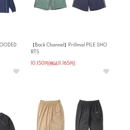
 HOODED
【Back Channel】Prillmal PILE SHO
RTS
10,150円(税込11,165円)