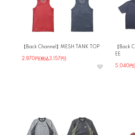
【Back Channel】MESH TANK TOP
【Back C
EE
2,870円(税込3,157円)
5,040円