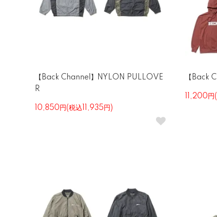
【Back Channel】NYLON PULLOVE
【Back 
R
11,200円
10,850円(税込11,935円)