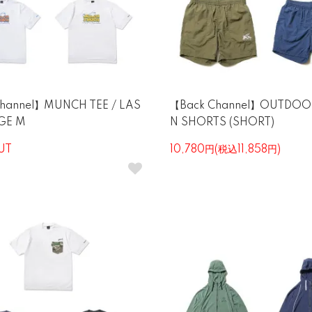
hannel】MUNCH TEE / LAS
【Back Channel】OUTDOO
GE M
N SHORTS (SHORT)
UT
10,780円(税込11,858円)