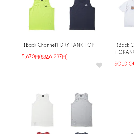
【Back Channel】DRY TANK TOP
【Back C
T ORAN
5,670円(税込6,237円)
SOLD O