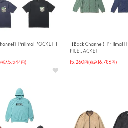
hannel】Prillmal POCKET T
【Back Channel】Prillmal
PILE JACKET
(税込5,544円)
15,260円(税込16,786円)