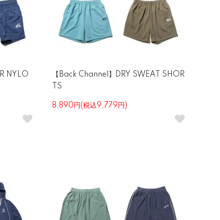
R NYLO
【Back Channel】DRY SWEAT SHOR
TS
8,890円(税込9,779円)