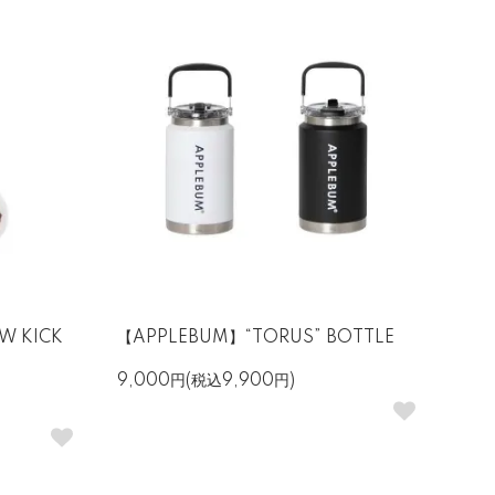
W KICK
【APPLEBUM】“TORUS” BOTTLE
9,000円(税込9,900円)