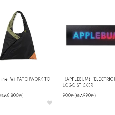
y irielife】PATCHWORK TO
【APPLEBUM】“ELECTRIC 
LOGO STICKER
(税込8,800円)
900円(税込990円)