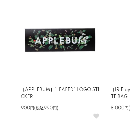
【APPLEBUM】“LEAFED” LOGO STI
【IRIE b
CKER
TE BAG
900円(税込990円)
8,000円