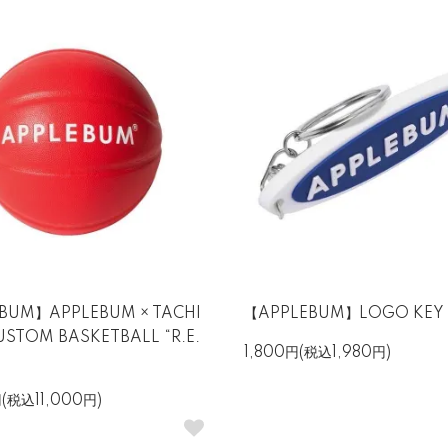
BUM】APPLEBUM × TACHI
【APPLEBUM】LOGO KEY
USTOM BASKETBALL “R.E.
1,800円(税込1,980円)
(税込11,000円)