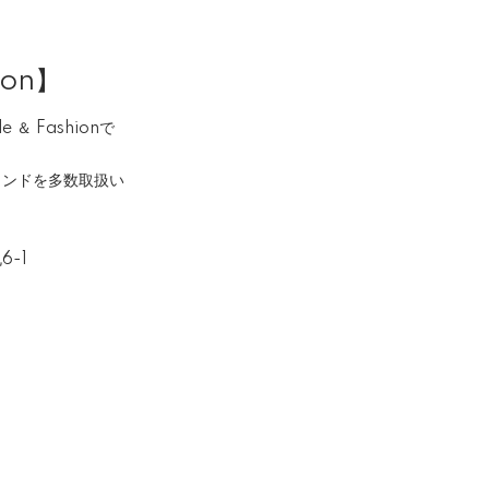
ion】
＆ Fashionで
ランドを多数取扱い
6-1