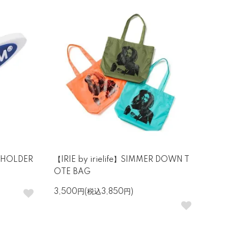
 HOLDER
【IRIE by irielife】SIMMER DOWN T
OTE BAG
3,500円(税込3,850円)