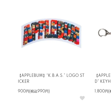
【APPLEBUM】“K.B.A.S.” LOGO ST
【APPLE
ICKER
D” KEY
900円(税込990円)
1,800円(