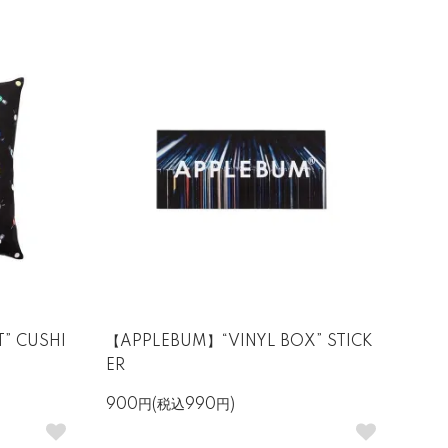
” CUSHI
【APPLEBUM】“VINYL BOX” STICK
ER
900円(税込990円)