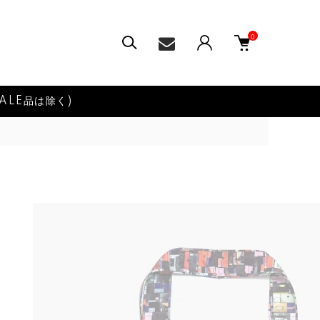
0
ALE品は除く)