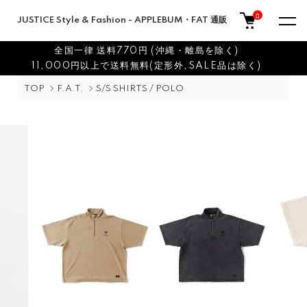
0
JUSTICE Style & Fashion - APPLEBUM・FAT 通販
全国一律 送料770円 (沖縄・離島を除く)
11,000円以上で送料無料(定形外,SALE品は除く)
TOP
F.A.T.
S/S SHIRTS / POLO