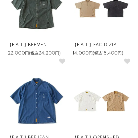
【F.A.T.】BEEMENT
【F.A.T.】FACID.ZIP
22,000円(税込24,200円)
14,000円(税込15,400円)
【F.A.T.】BEEJEAN
【F.A.T.】OPENSHED