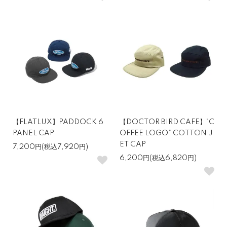
【FLATLUX】PADDOCK 6
【DOCTOR BIRD CAFE】“C
PANEL CAP
OFFEE LOGO” COTTON J
ET CAP
7,200円(税込7,920円)
6,200円(税込6,820円)