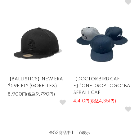
【BALLISTICS】NEW ERA
【DOCTOR BIRD CAF
®︎59FIFTY (GORE-TEX)
E】“ONE DROP LOGO” BA
SEBALL CAP
8,900円(税込9,790円)
4,410円(税込4,851円)
全
53
商品中
1 - 16
表示