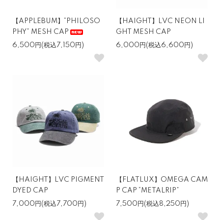
【APPLEBUM】“PHILOSO
【HAIGHT】LVC NEON LI
PHY” MESH CAP
GHT MESH CAP
6,500円(税込7,150円)
6,000円(税込6,600円)
【HAIGHT】LVC PIGMENT
【FLATLUX】OMEGA CAM
DYED CAP
P CAP “METALRIP”
7,000円(税込7,700円)
7,500円(税込8,250円)