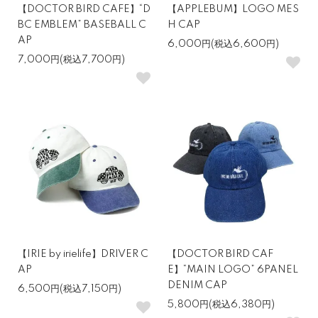
【DOCTOR BIRD CAFE】“D
【APPLEBUM】LOGO MES
BC EMBLEM” BASEBALL C
H CAP
AP
6,000円(税込6,600円)
7,000円(税込7,700円)
【IRIE by irielife】DRIVER C
【DOCTOR BIRD CAF
AP
E】“MAIN LOGO” 6PANEL
DENIM CAP
6,500円(税込7,150円)
5,800円(税込6,380円)