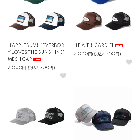
【APPLEBUM】“EVERBOD
【F.A.T.】CARDIEL
Y LOVES THE SUNSHINE”
7,000円(税込7,700円)
MESH CAP
7,000円(税込7,700円)