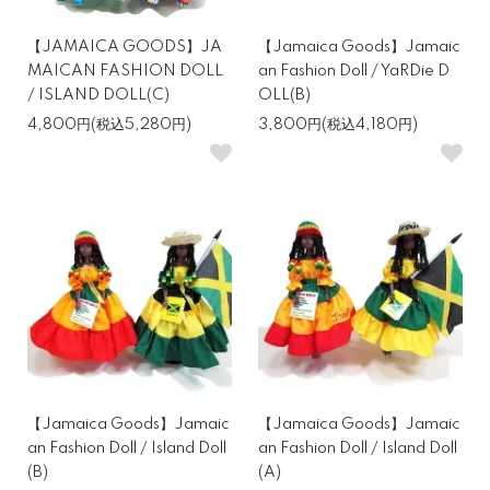
【JAMAICA GOODS】JA
【Jamaica Goods】Jamaic
MAICAN FASHION DOLL
an Fashion Doll / YaRDie D
/ ISLAND DOLL(C)
OLL(B)
4,800円(税込5,280円)
3,800円(税込4,180円)
【Jamaica Goods】Jamaic
【Jamaica Goods】Jamaic
an Fashion Doll / Island Doll
an Fashion Doll / Island Doll
(B)
(A)