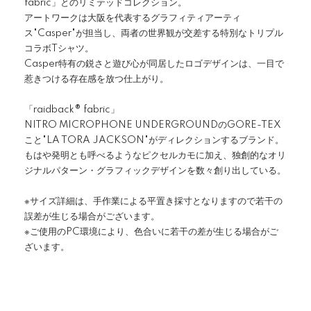
fabric」とのリミテッドコレクション。
アートワークは大阪を代表するグラフィティアーティ
ス"Casper"が担当し、両者の世界観が交差する特別なトリプル
コラボTシャツ。
Casper特有の鋭さと遊び心が同居したロゴデザインは、一目で
惹きつける存在感を放つ仕上がり。
「raidback®︎ fabric」
NITRO MICROPHONE UNDERGROUNDのGORE-TEX
こと"LA TORA JACKSON"がディレクションするブランド。
もはや発明とも呼べるようなピクセルカモに加え、独創的なオリ
ジナルパターン・グラフィックデザインを数々創り出している。
※サイズ詳細は、手作業による平置き採寸となりますので若干の
誤差が生じる場合がございます。
※ご使用のPC環境により、色合いに若干の差が生じる場合がご
ざいます。