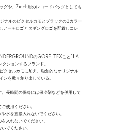
グや、7inch用のレコードバッグとしても
c」オリジナルのピクセルカモとブラックの2カラー
下ろしアーチロゴとタギングロゴを配置しコレ
UNDERGROUNDのGORE-TEXこと"LA
ディレクションするブランド。
ピクセルカモに加え、独創的なオリジナル
インを数々創り出している。
す。長時間の保冷には保冷剤などを併用して
てご使用ください。
水や氷を直接入れないでください。
のを入れないでください。
ないでください。