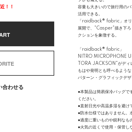
フさも備える。
間近！！
容量も大きいので旅行用のバッ
活用できる。
「raidback® fabri
展開で、"Casper"描き
ART
クションを象徴する。
「raidback®︎ fabric」
NITRO MICROPHONE 
ORITE
TORA JACKSON"が
もはや発明とも呼べるような
パターン・グラフィックデザ
い合わせる
●本製品は簡易保冷バッグで
ください。
●直射日光や高温多湿を避け
●防水仕様ではありません。
●過度に重いものや鋭利なも
●火気の近くで使用・保管し