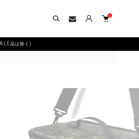
0
ALE品は除く)