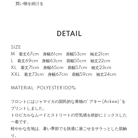
買い物を続ける
DETAIL
SIZE
M 着丈67cm 身幅61cm 肩幅53cm 袖丈21cm
L 着丈69cm 身幅63cm 肩幅55cm 袖丈22cm
XL 着丈71cm 身幅65cm 肩幅57cm 袖丈23cm
XXL 着丈73cm 身幅67cm 肩幅59cm 袖丈24cm
MATERIAL : POLYESTER 100%
フロントにはジャマイカの国民的な果物の“ アキー (Ackee) ”を
プリントしました。
トロピカルなムードとストリートの空気感を絶妙にミックスした
一着です。
軽やかな生地は、暑い季節でも快適に過ごせるサラッとした肌触
り。