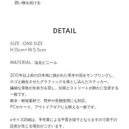
買い物を続ける
DETAIL
SIZE : ONE SIZE
H 15cm× W 5.5cm
MATERIAL : 塩化ビニール
200年以上前の日本画に描かれた草木や花をサンプリングし、
ロゴと融合させたグラフィックを落とし込んだステッカー。
繊細な筆致が生命力を宿し、伝統とストリートが静かに交差する
一枚です。
耐水・耐候素材で、野外や長期使用にも対応。
PCやケース、アウトドアギアにも映える一枚です。
※サイズ詳細は、手作業による平置き採寸となりますので若干の
誤差が生じる場合がございます。