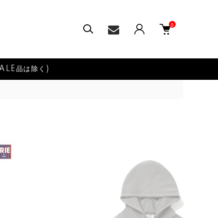
0
ALE品は除く)