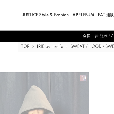
JUSTICE Style & Fashion - APPLEBUM・FAT 通販
全国一律 送料77
TOP
IRIE by irielife
SWEAT / HOOD / SW