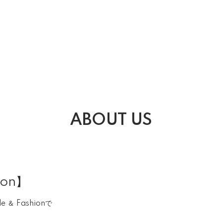
ABOUT US
ion】
＆ Fashionで