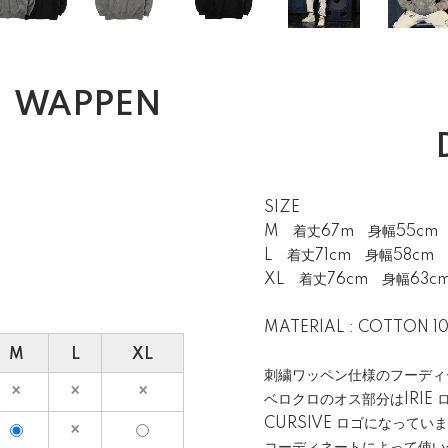
fe】WAPPEN
SIZE
M 着丈67m 身幅55cm 
L 着丈71cm 身幅58cm 
XL 着丈76cm 身幅63c
MATERIAL : COTTON 1
M
L
XL
刺繍ワッペン仕様のフーディ
ベロクロのオス部分はIRIE
CURSIVE ロゴになってい