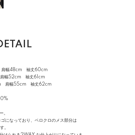
DETAIL
肩幅48cm 袖丈60cm
肩幅52cm 袖丈61cm
m 肩幅55cm 袖丈62cm
00%
ー。
 ロゴになっており、ベロクロのメス部分は
ます。