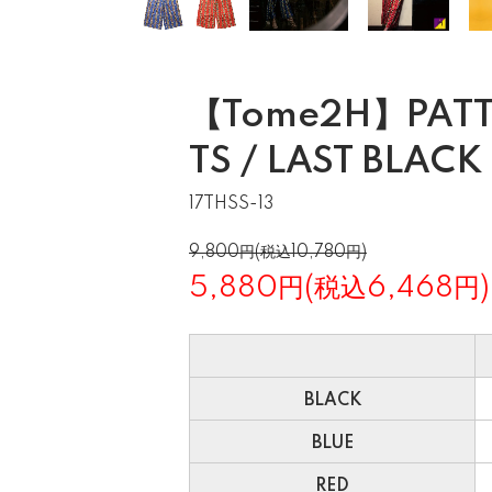
【Tome2H】PATT
TS / LAST BLACK
17THSS-13
9,800円(税込10,780円)
5,880円(税込6,468円)
BLACK
BLUE
RED