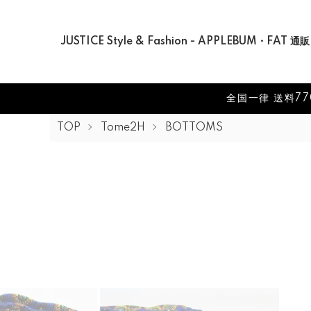
JUSTICE Style & Fashion - APPLEBUM・FAT 通販
全国一律 送料77
TOP
Tome2H
BOTTOMS