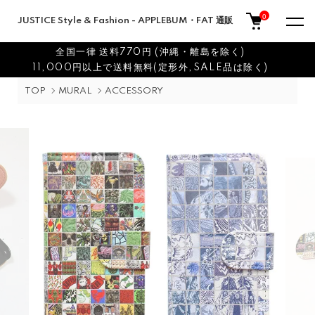
0
JUSTICE Style & Fashion - APPLEBUM・FAT 通販
全国一律 送料770円 (沖縄・離島を除く)
11,000円以上で送料無料(定形外,SALE品は除く)
TOP
MURAL
ACCESSORY