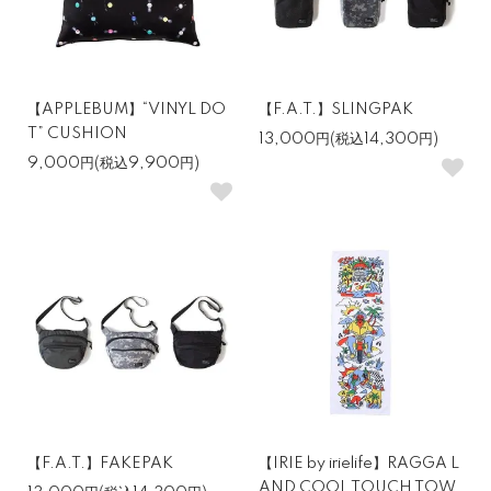
【APPLEBUM】“VINYL DO
【F.A.T.】SLINGPAK
T” CUSHION
13,000円(税込14,300円)
9,000円(税込9,900円)
【F.A.T.】FAKEPAK
【IRIE by irielife】RAGGA L
AND COOL TOUCH TOW