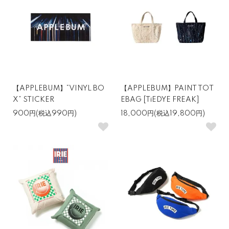
【APPLEBUM】“VINYL BO
【APPLEBUM】PAINT TOT
X” STICKER
EBAG [TiEDYE FREAK]
900円(税込990円)
18,000円(税込19,800円)