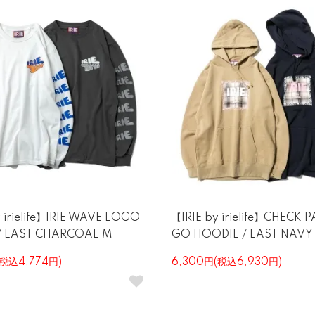
y irielife】IRIE WAVE LOGO
【IRIE by irielife】CHECK 
 / LAST CHARCOAL M
GO HOODIE / LAST NAVY
(税込4,774円)
6,300円(税込6,930円)