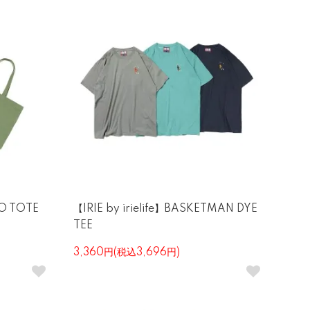
GO TOTE
【IRIE by irielife】BASKETMAN DYE
TEE
3,360円(税込3,696円)