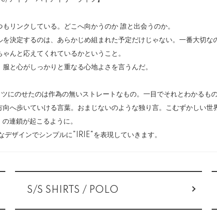
つもリンクしている。どこへ向かうのか 誰と出会うのか。
ルを決定するのは、あらかじめ組まれた予定だけじゃない。一番大切な
ちゃんと応えてくれているかということ。
、服と心がしっかりと重なる心地よさを言うんだ。
ャツにのせたのは作為の無いストレートなもの。一目でそれとわかるも
方向へ歩いていける言葉。おまじないのような独り言。こむずかしい世
せ」の連鎖が起こるように。
重視なデザインでシンプルに"IRIE"を表現していきます。
S/S SHIRTS / POLO