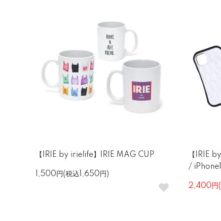
【IRIE by irielife】IRIE MAG CUP
【IRIE by
/ iPhone1
1,500円(税込1,650円)
2,400円