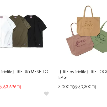
 irielife】IRIE DRYMESH LO
【IRIE by irielife】IRIE LO
BAG
(税込3,696円)
3,000円(税込3,300円)