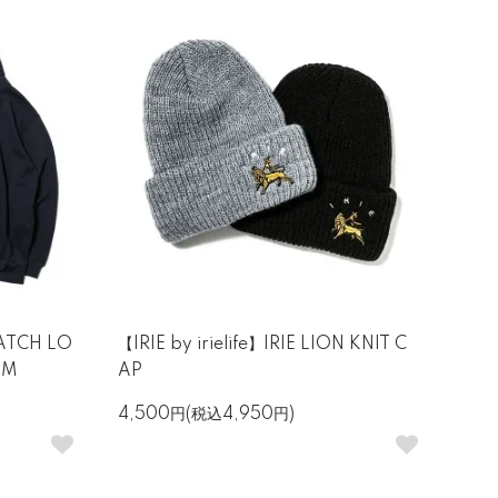
PATCH LO
【IRIE by irielife】IRIE LION KNIT C
 M
AP
4,500円(税込4,950円)