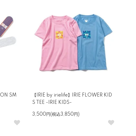
LICON SM
【IRIE by irielife】IRIE FLOWER KID
S TEE -IRIE KIDS-
3,500円(税込3,850円)