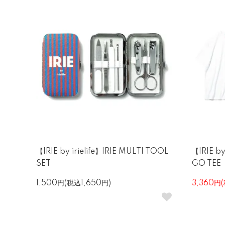
【IRIE by irielife】IRIE MULTI TOOL
【IRIE by
SET
GO TEE
1,500円(税込1,650円)
3,360円