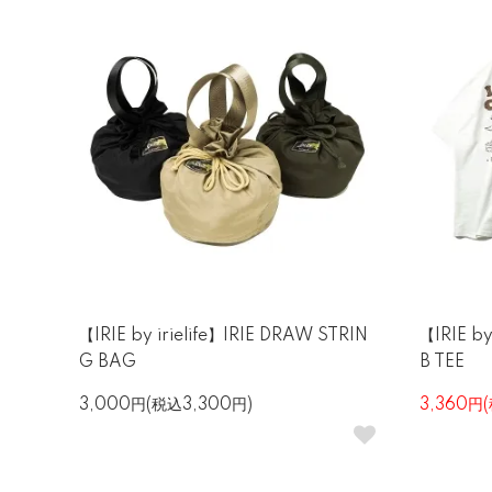
【IRIE by irielife】IRIE DRAW STRIN
【IRIE by
G BAG
B TEE
3,000円(税込3,300円)
3,360円