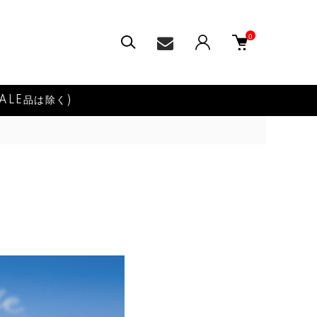
0
ALE品は除く)