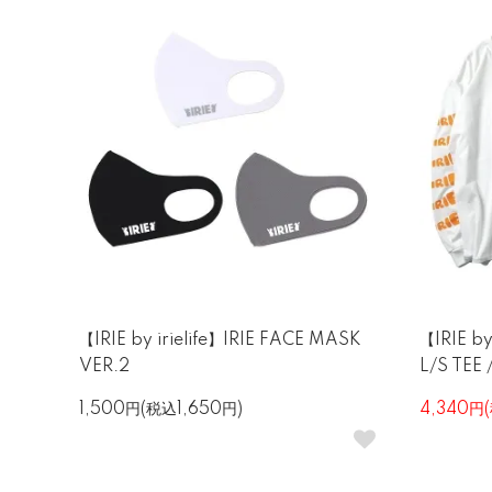
【IRIE by irielife】IRIE FACE MASK
【IRIE b
VER.2
L/S TEE
1,500円(税込1,650円)
4,340円