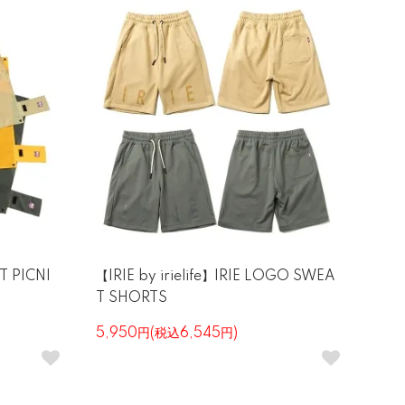
T PICNI
【IRIE by irielife】IRIE LOGO SWEA
T SHORTS
5,950円(税込6,545円)