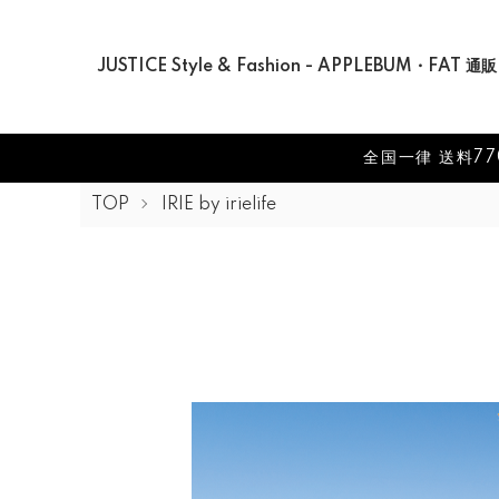
JUSTICE Style & Fashion - APPLEBUM・FAT 通販
全国一律 送料77
TOP
IRIE by irielife