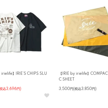
 irielife】IRIE’S CHIPS SLU
【IRIE by irielife】COMPAC
C SHEET
(税込3,696円)
3,500円(税込3,850円)