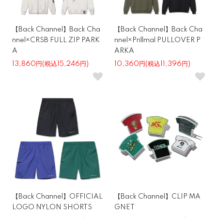
【Back Channel】Back Cha
【Back Channel】Back Cha
nnel×CRSB FULL ZIP PARK
nnel×Prillmal PULLOVER P
A
ARKA
13,860円(税込15,246円)
10,360円(税込11,396円)
【Back Channel】OFFICIAL
【Back Channel】CLIP MA
LOGO NYLON SHORTS
GNET