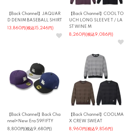
【Back Channel】JAQUAR
【Back Channel】COOL TO
D DENIM BASEBALL SHIRT
UCH LONG SLEEVE T / LA
ST WINE M
13,860円(税込15,246円)
8,260円(税込9,086円)
【Back Channel】Back Cha
【Back Channel】COOLMA
nnel×New Era 59FIFTY
X CREW SWEAT
8,800円(税込9,680円)
8,960円(税込9,856円)