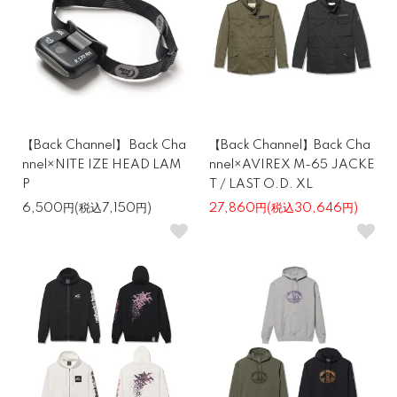
【Back Channel】 Back Cha
【Back Channel】Back Cha
nnel×NITE IZE HEAD LAM
nnel×AVIREX M-65 JACKE
P
T / LAST O.D. XL
6,500円(税込7,150円)
27,860円(税込30,646円)