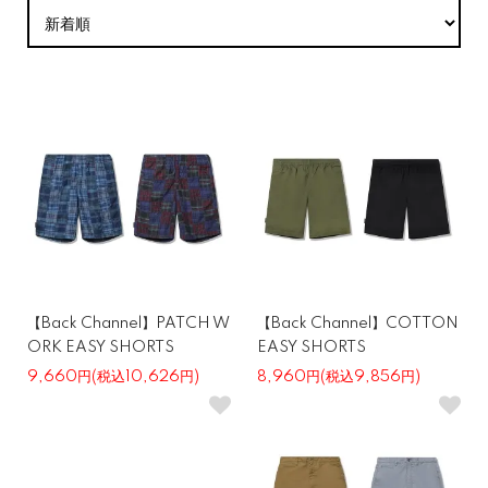
【Back Channel】PATCH W
【Back Channel】COTTON
ORK EASY SHORTS
EASY SHORTS
9,660円(税込10,626円)
8,960円(税込9,856円)