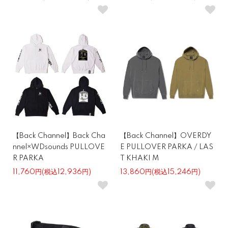
【Back Channel】Back Cha
【Back Channel】OVERDY
nnel×WDsounds PULLOVE
E PULLOVER PARKA / LAS
R PARKA
T KHAKI M
11,760円(税込12,936円)
13,860円(税込15,246円)