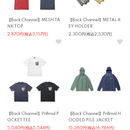
【Back Channel】MESH TA
【Back Channel】METAL K
NK TOP
EY HOLDER
2,870円(税込3,157円)
2,300円(税込2,530円)
【Back Channel】Prillmal P
【Back Channel】Prillmal H
OCKET TEE
OODED PILE JACKET
5,040円(税込5,544円)
15,260円(税込16,786円)