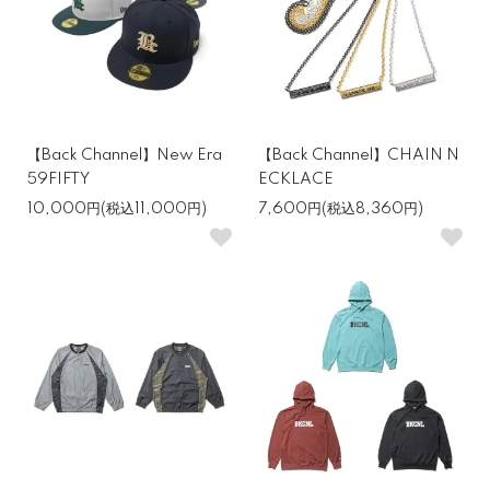
【Back Channel】New Era
【Back Channel】CHAIN N
59FIFTY
ECKLACE
10,000円(税込11,000円)
7,600円(税込8,360円)