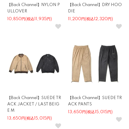
【Back Channel】NYLON P
【Back Channel】DRY HOO
ULLOVER
DIE
10,850円(税込11,935円)
11,200円(税込12,320円)
【Back Channel】SUEDE TR
【Back Channel】SUEDE TR
ACK JACKET / LAST BEIG
ACK PANTS
E M
13,650円(税込15,015円)
13,650円(税込15,015円)