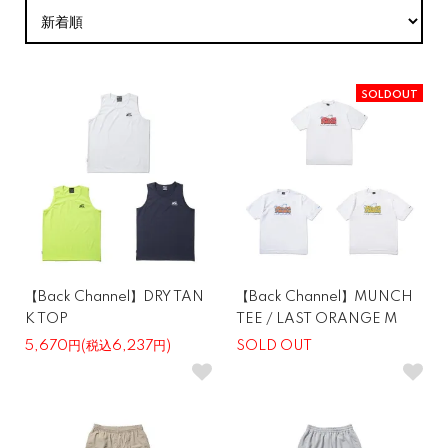
SOLDOUT
【Back Channel】DRY TAN
【Back Channel】MUNCH
K TOP
TEE / LAST ORANGE M
5,670円(税込6,237円)
SOLD OUT