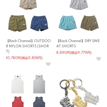
【Back Channel】OUTDOO
【Back Channel】DRY SWE
R NYLON SHORTS (SHOR
AT SHORTS
T)
8,890円(税込9,779円)
10,780円(税込11,858円)